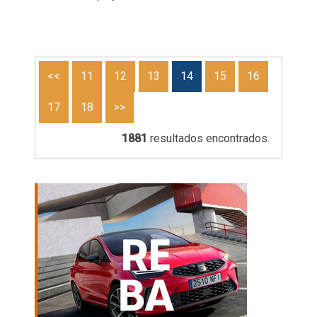
<<
11
12
13
14
15
16
17
18
>>
1881
resultados encontrados.