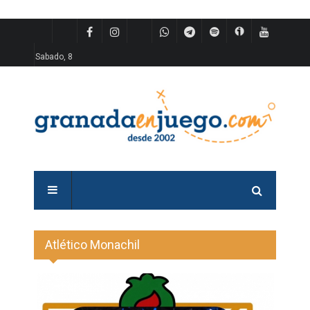
Sabado, 8
Atlético Monachil