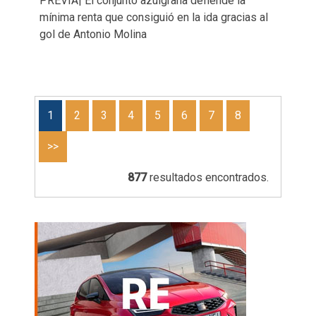
PREVIA| El conjunto azulgrana defiende la
mínima renta que consiguió en la ida gracias al
gol de Antonio Molina
1
2
3
4
5
6
7
8
>>
877
resultados encontrados.