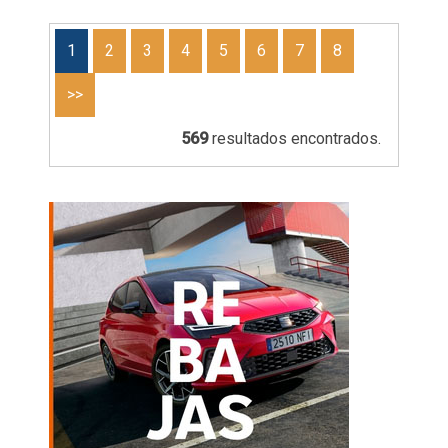
1
2
3
4
5
6
7
8
>>
569
resultados encontrados.