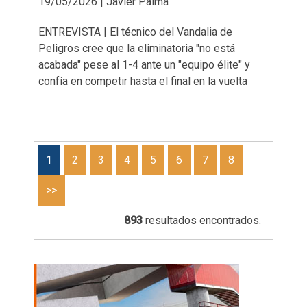
19/05/2026 | Javier Palma
ENTREVISTA | El técnico del Vandalia de
Peligros cree que la eliminatoria "no está
acabada" pese al 1-4 ante un "equipo élite" y
confía en competir hasta el final en la vuelta
1
2
3
4
5
6
7
8
>>
893
resultados encontrados.