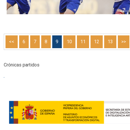
<<
6
7
8
9
10
11
12
13
>>
Crónicas partidos