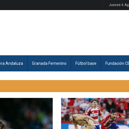
Jueves 6 Ag
era Andaluza
Granada Femenino
Fútbol base
Fundación C