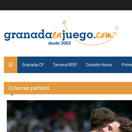
Granada CF
Tercera RFEF
División Honor
Prim
Crónicas partidos