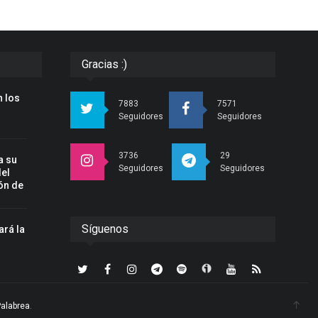
Gracias :)
 los
7883
7571
Seguidores
Seguidores
3736
29
a su
Seguidores
Seguidores
del
ón de
Síguenos
ará la
n
Palabrea
.