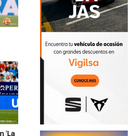
n 'La