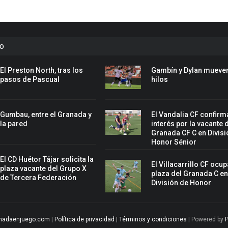
to
El Preston North, tras los
Gambín y Dylan mueven
pasos de Pascual
hilos
Gumbau, entre el Granada y
El Vandalia CF confirm
la pared
interés por la vacante 
Granada CF C en Divisi
Honor Sénior
El CD Huétor Tájar solicita la
El Villacarrillo CF ocup
plaza vacante del Grupo X
plaza del Granada C e
de Tercera Federación
División de Honor
nadaenjuego.com
|
Política de privacidad
|
Términos y condiciones
| Powered by