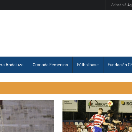
Sabado 8 Ag
era Andaluza
Granada Femenino
Fútbol base
Fundación C