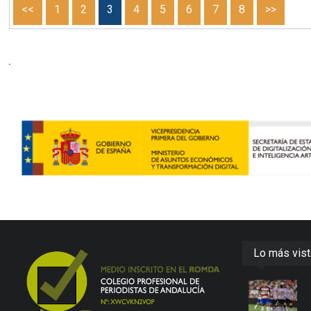
<<
1
2
3
4
5
6
7
8
>>
Lo más vis