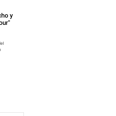
cho y
our"
del
n