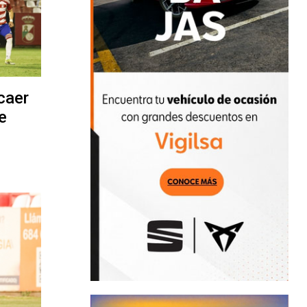
caer
e