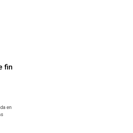
 fin
ada en
as