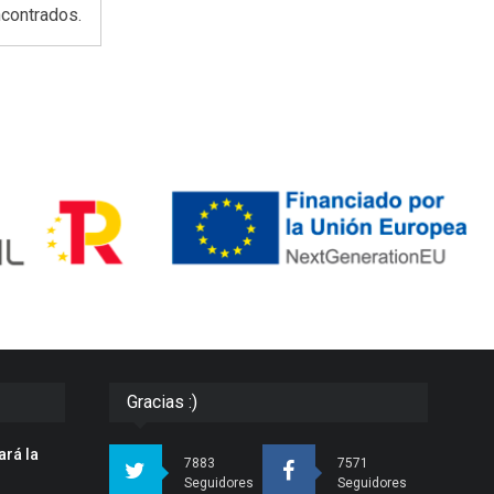
contrados.
Gracias :)
ará la
7883
7571
n
Seguidores
Seguidores