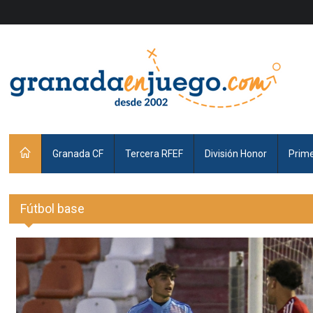
Granada CF
Tercera RFEF
División Honor
Prim
Fútbol base