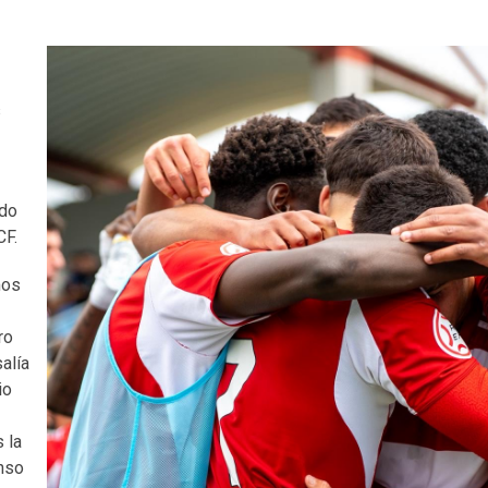
s
ado
CF.
mos
ro
alía
io
 la
anso