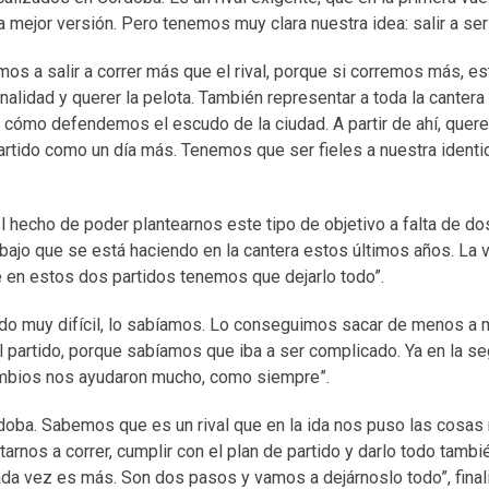
 mejor versión. Pero tenemos muy clara nuestra idea: salir a ser
 a salir a correr más que el rival, porque si corremos más, 
alidad y querer la pelota. También representar a toda la canter
 cómo defendemos el escudo de la ciudad. A partir de ahí, que
partido como un día más. Tenemos que ser fieles a nuestra identid
 hecho de poder plantearnos este tipo de objetivo a falta de do
abajo que se está haciendo en la cantera estos últimos años. La 
en estos dos partidos tenemos que dejarlo todo”.
ido muy difícil, lo sabíamos. Lo conseguimos sacar de menos a m
l partido, porque sabíamos que iba a ser complicado. Ya en la s
ambios nos ayudaron mucho, como siempre”.
doba. Sabemos que es un rival que en la ida nos puso las cosas
nos a correr, cumplir con el plan de partido y darlo todo tambié
da vez es más. Son dos pasos y vamos a dejárnoslo todo”, final