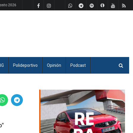
osto 2026
BG
Polideportivo
Opinión
Podcast
o"