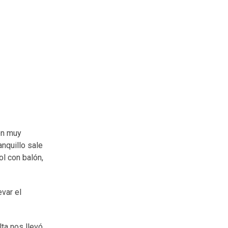
on muy
anquillo sale
ol con balón,
evar el
lta nos llevó