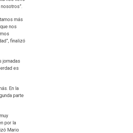
 nosotros”.
estamos más
a que nos
remos
ad”, finalizó
s jornadas
verdad es
ás. En la
egunda parte
 muy
n por la
izó Mario