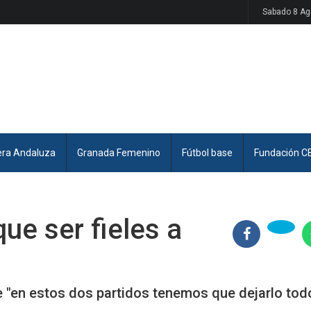
Sabado 8 Ag
era Andaluza
Granada Femenino
Fútbol base
Fundación C
ue ser fieles a
e "en estos dos partidos tenemos que dejarlo tod