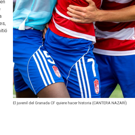
 en
e
a
es,
itió
El juvenil del Granada CF quiere hacer historia (CANTERA NAZARÍ)