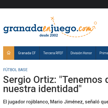
Granada CF
Tercera RFEF
División Honor
Prim
FÚTBOL BASE
Sergio Ortiz: "Tenemos q
nuestra identidad"
El jugador rojiblanco, Mario Jiménez, señaló qu