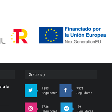
Gracias :)
ará la
7883
7571
n
Seguidores
Seguidores
3736
29
Seguidores
Seguidores