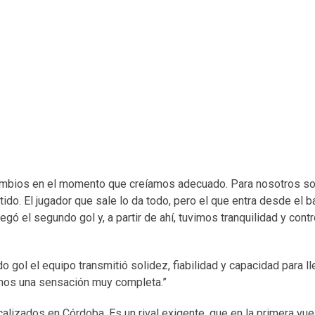
s cambios en el momento que creíamos adecuado. Para nosotros s
ido. El jugador que sale lo da todo, pero el que entra desde el b
 el segundo gol y, a partir de ahí, tuvimos tranquilidad y contr
 gol el equipo transmitió solidez, fiabilidad y capacidad para ll
dimos una sensación muy completa.”
calizados en Córdoba. Es un rival exigente, que en la primera vue