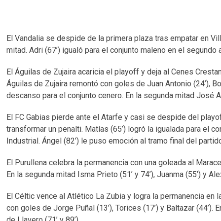
El Vandalia se despide de la primera plaza tras empatar en Vil
mitad. Adri (67’) igualó para el conjunto maleno en el segundo 
El Águilas de Zujaira acaricia el playoff y deja al Cenes Cresta
Águilas de Zujaira remontó con goles de Juan Antonio (24’), Bo
descanso para el conjunto cenero. En la segunda mitad José Ant
El FC Gabias pierde ante el Atarfe y casi se despide del playof
transformar un penalti. Matías (65’) logró la igualada para el c
Industrial. Ángel (82’) le puso emoción al tramo final del partid
El Purullena celebra la permanencia con una goleada al Maracena
En la segunda mitad Isma Prieto (51’ y 74’), Juanma (55’) y Al
El Céltic vence al Atlético La Zubia y logra la permanencia en 
con goles de Jorge Puñal (13’), Torices (17’) y Baltazar (44’).
de Llavero (71’ y 89’)