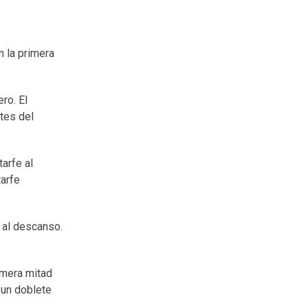
n la primera
ro. El
ntes del
tarfe al
tarfe
e al descanso.
rimera mitad
n un doblete