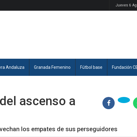
Jueves 6 Ag
era Andaluza
Granada Femenino
Fútbol base
Fundación C
 del ascenso a
ovechan los empates de sus perseguidores