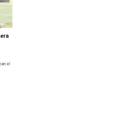
mera
can el