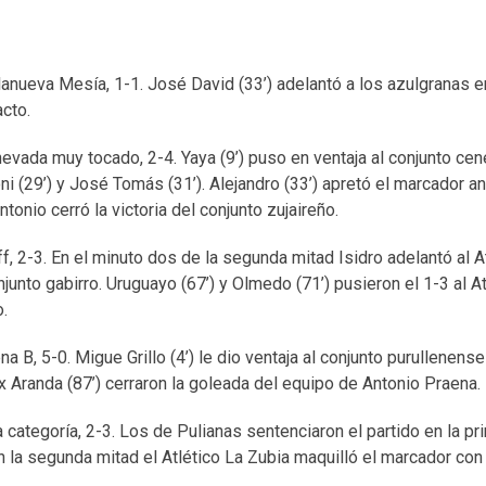
lanueva Mesía, 1-1. José David (33’) adelantó a los azulgranas e
acto.
nevada muy tocado, 2-4. Yaya (9’) puso en ventaja al conjunto cene
ni (29’) y José Tomás (31’). Alejandro (33’) apretó el marcador a
onio cerró la victoria del conjunto zujaireño.
f, 2-3. En el minuto dos de la segunda mitad Isidro adelantó al A
onjunto gabirro. Uruguayo (67’) y Olmedo (71’) pusieron el 1-3 al A
o.
 B, 5-0. Migue Grillo (4’) le dio ventaja al conjunto purullenens
ex Aranda (87’) cerraron la goleada del equipo de Antonio Praena.
la categoría, 2-3. Los de Pulianas sentenciaron el partido en la p
 En la segunda mitad el Atlético La Zubia maquilló el marcador co