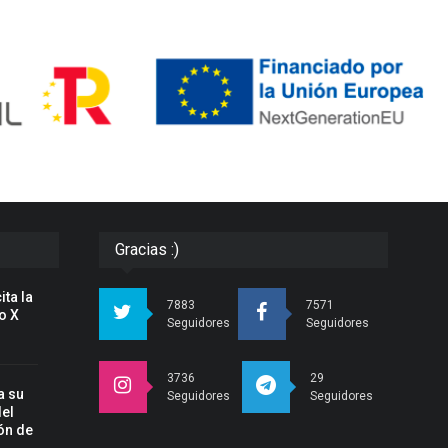
Gracias :)
ita la
7883
7571
o X
Seguidores
Seguidores
3736
29
a su
Seguidores
Seguidores
del
ón de