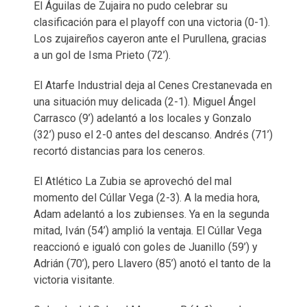
El Águilas de Zujaira no pudo celebrar su
clasificación para el playoff con una victoria (0-1).
Los zujaireños cayeron ante el Purullena, gracias
a un gol de Isma Prieto (72’).
El Atarfe Industrial deja al Cenes Crestanevada en
una situación muy delicada (2-1). Miguel Ángel
Carrasco (9’) adelantó a los locales y Gonzalo
(32’) puso el 2-0 antes del descanso. Andrés (71’)
recortó distancias para los ceneros.
El Atlético La Zubia se aprovechó del mal
momento del Cúllar Vega (2-3). A la media hora,
Adam adelantó a los zubienses. Ya en la segunda
mitad, Iván (54’) amplió la ventaja. El Cúllar Vega
reaccionó e igualó con goles de Juanillo (59’) y
Adrián (70’), pero Llavero (85’) anotó el tanto de la
victoria visitante.