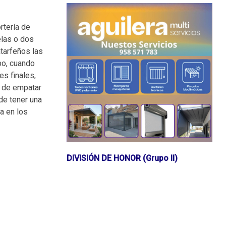
rtería de
elas o dos
atarfeños las
mpo, cuando
es finales,
d de empatar
 de tener una
a en los
DIVISIÓN DE HONOR (Grupo II)