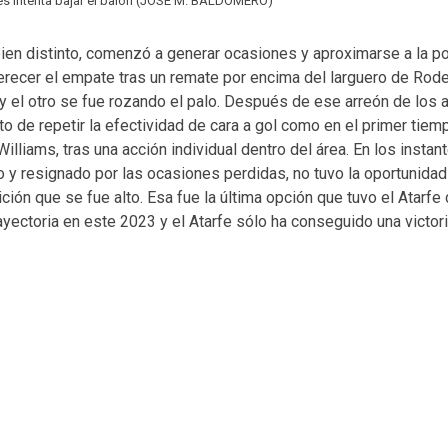
es intenta bajar el balón (JOSÉ M. BALDOMERO)
bien distinto, comenzó a generar ocasiones y aproximarse a la po
merecer el empate tras un remate por encima del larguero de Rod
l y el otro se fue rozando el palo. Después de ese arreón de los 
nto de repetir la efectividad de cara a gol como en el primer tie
liams, tras una acción individual dentro del área. En los instant
o y resignado por las ocasiones perdidas, no tuvo la oportunida
ión que se fue alto. Esa fue la última opción que tuvo el Atarfe
yectoria en este 2023 y el Atarfe sólo ha conseguido una victori