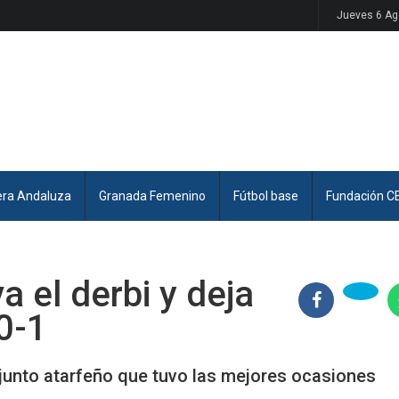
Jueves 6 Ag
era Andaluza
Granada Femenino
Fútbol base
Fundación C
a el derbi y deja
0-1
njunto atarfeño que tuvo las mejores ocasiones