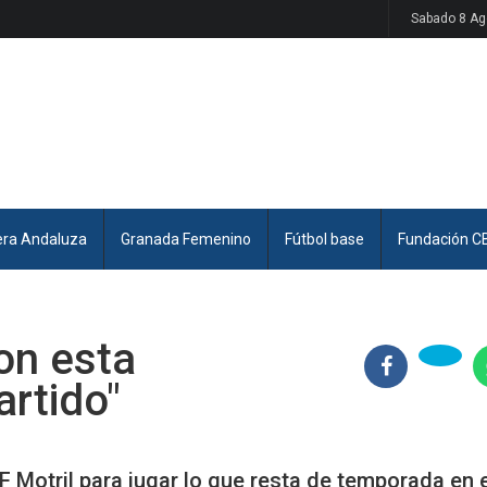
Sabado 8 Ag
era Andaluza
Granada Femenino
Fútbol base
Fundación C
on esta
artido"
F Motril para jugar lo que resta de temporada en 