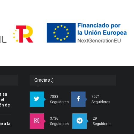
Gracias :)
a su
7883
7571
del
Seguidores
Seguidores
ón de
3736
29
ará la
Seguidores
Seguidores
n