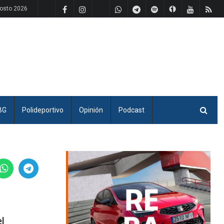
osto 2026
BG
Polideportivo
Opinión
Podcast
el