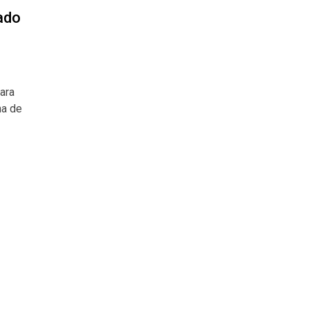
ado
ara
na de