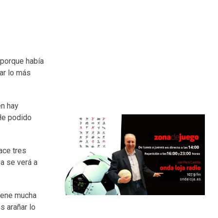
 porque había
ar lo más
én hay
He podido
ace tres
a se verá a
tiene mucha
s arañar lo