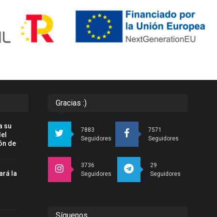
Gracias :)
a su
7883
7571
del
Seguidores
Seguidores
ón de
3736
29
ará la
Seguidores
Seguidores
n
Síguenos