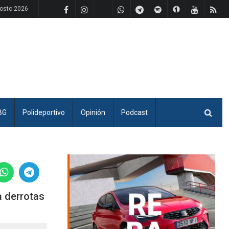
osto 2026
BG
Polideportivo
Opinión
Podcast
a derrotas