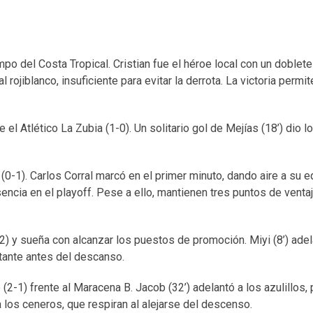
mpo del Costa Tropical. Cristian fue el héroe local con un doblete 
al rojiblanco, insuficiente para evitar la derrota. La victoria permit
el Atlético La Zubia (1-0). Un solitario gol de Mejías (18’) dio l
 (0-1). Carlos Corral marcó en el primer minuto, dando aire a su e
sencia en el playoff. Pese a ello, mantienen tres puntos de venta
-2) y sueña con alcanzar los puestos de promoción. Miyi (8’) adel
sitante antes del descanso.
 (2-1) frente al Maracena B. Jacob (32’) adelantó a los azulillos
ra los ceneros, que respiran al alejarse del descenso.