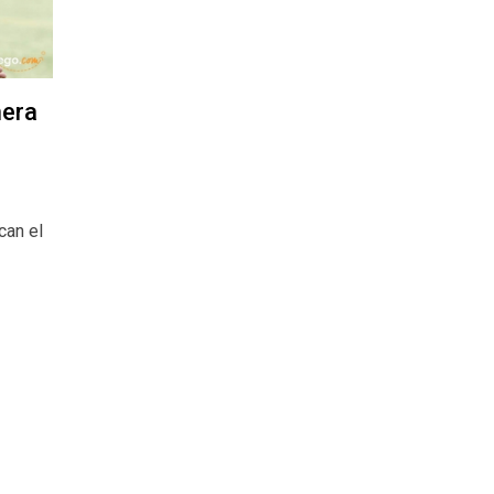
mera
can el