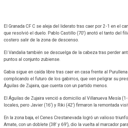
El Granada CF C se aleja del liderato tras caer por 2-1 en el ca
que resolvió el duelo. Pablo Castillo (70’) anotó el tanto del fili
costero salir de la zona de descenso.
El Vandalia también se descuelga de la cabeza tras perder ante 
puntos al conjunto zubiense.
Gabia sigue en caída libre tras caer en casa frente al Purullena
complicando el futuro de los gabirros, que ven peligrar su pre
Águilas de Zujaira, que cuenta con un partido menos.
El Águilas de Zujaira venció a domicilio al Villanueva Mesía (1
locales, pero Javier (16’) y Riki (42’) firmaron la remontada vi
En la zona baja, el Cenes Crestanevada logró un valioso triunfo
Amate, con un doblete (38’ y 69’), dio la vuelta al marcador pa