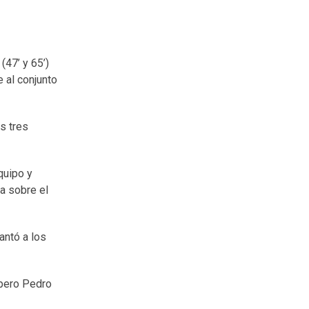
(47’ y 65’)
e al conjunto
os tres
quipo y
ja sobre el
antó a los
, pero Pedro