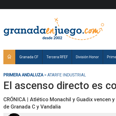
Granada CF
Tercera RFEF
División Honor
Prim
PRIMERA ANDALUZA
> ATARFE INDUSTRIAL
El ascenso directo es c
CRÓNICA | Atlético Monachil y Guadix vencen y s
de Granada C y Vandalia