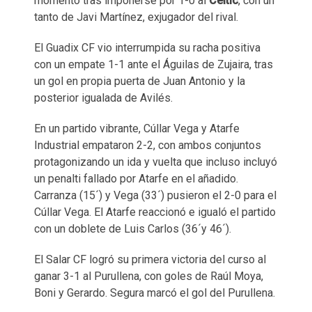
momento tras imponerse por 1-0 al
Céltic
, con un
tanto de Javi Martínez, exjugador del rival.
El Guadix CF vio interrumpida su racha positiva
con un empate 1-1 ante el Águilas de Zujaira, tras
un gol en propia puerta de Juan Antonio y la
posterior igualada de Avilés.
En un partido vibrante, Cúllar Vega y Atarfe
Industrial empataron 2-2, con ambos conjuntos
protagonizando un ida y vuelta que incluso incluyó
un penalti fallado por Atarfe en el añadido.
Carranza (15´) y Vega (33´) pusieron el 2-0 para el
Cúllar Vega. El Atarfe reaccionó e igualó el partido
con un doblete de Luis Carlos (36´y 46´).
El Salar CF logró su primera victoria del curso al
ganar 3-1 al Purullena, con goles de Raúl Moya,
Boni y Gerardo. Segura marcó el gol del Purullena.