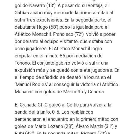
gol de Navarro (13’). A pesar de su ventaja, el
Gabias acabó muy mermado la primera mitad al
sufrir tres expulsiones. En la segunda parte, el
debutante Hugo (68’) puso la igualada para el
Atlético Monachil. Francisco (72’) volvió a poner
por delante al equipo visitante, que estaba con
ocho jugadores. El Atlético Monachil logró
empstar en el minuto 86 por mediación de
Tonono. El conjunto gabirro volvió a sufrir una
expulsión más y se quedó con siete jugadores. En
el tiempo de añadido se desató la locura en el
‘Manuel Robles’ al conseguir la victoria el Atlético
Monachil con goles de Marinetto y Conesa.
El Granada CF C goleó al Céltic para volver a la
senda del triunfo, 0-5. Los rojiblancos
sentenciaron el encuentro en la primera mitad con
goles de Mario Lozano (28’), Álvaro Martín (31’) y
Rubi (43’). En la segunda mitad Richard (73’) y