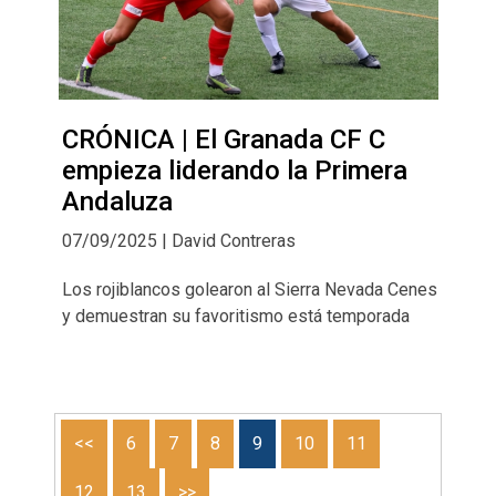
CRÓNICA | El Granada CF C
empieza liderando la Primera
Andaluza
07/09/2025 | David Contreras
Los rojiblancos golearon al Sierra Nevada Cenes
y demuestran su favoritismo está temporada
<<
6
7
8
9
10
11
12
13
>>