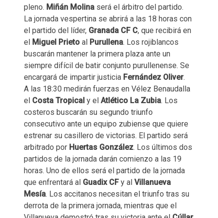
pleno.
Miñán Molina
será el árbitro del partido.
La jornada vespertina se abrirá a las 18 horas con
el partido del líder,
Granada CF C
, que recibirá en
el
Miguel Prieto
al
Purullena
. Los rojiblancos
buscarán mantener la primera plaza ante un
siempre difícil de batir conjunto purullenense. Se
encargará de impartir justicia
Fernández Oliver
.
A las 18:30 medirán fuerzas en Vélez Benaudalla
el
Costa Tropical
y el
Atlético La Zubia
. Los
costeros buscarán su segundo triunfo
consecutivo ante un equipo zubiense que quiere
estrenar su casillero de victorias. El partido será
arbitrado por
Huertas González
. Los últimos dos
partidos de la jornada darán comienzo a las 19
horas. Uno de ellos será el partido de la jornada
que enfrentará al
Guadix CF
y al
Villanueva
Mesía
. Los accitanos necesitan el triunfo tras su
derrota de la primera jornada, mientras que el
Villanueva demostró tras su victoria ante el
Cúllar