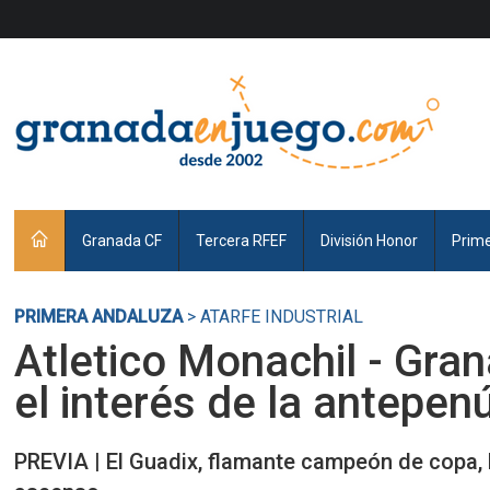
Granada CF
Tercera RFEF
División Honor
Prim
PRIMERA ANDALUZA
> ATARFE INDUSTRIAL
Atletico Monachil - Gra
el interés de la antepen
PREVIA | El Guadix, flamante campeón de copa, b