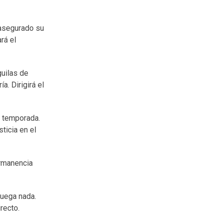
 asegurado su
rá el
guilas de
a. Dirigirá el
a temporada.
ticia en el
ermanencia
juega nada.
recto.