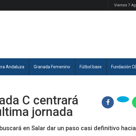
Viernes 7 A
era Andaluza
Granada Femenino
Fútbol base
Fundación C
nada C centrará
última jornada
uscará en Salar dar un paso casi definitivo hacia