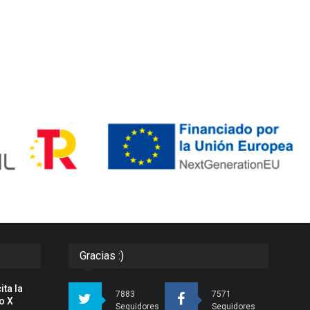
Gracias :)
ita la
7883
7571
o X
Seguidores
Seguidores