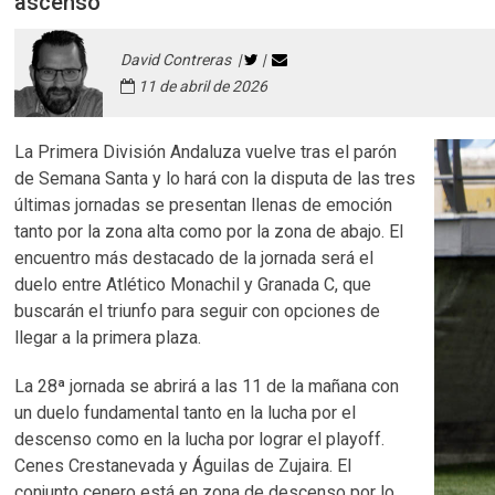
ascenso
David Contreras |
|
11 de abril de 2026
La Primera División Andaluza vuelve tras el parón
de Semana Santa y lo hará con la disputa de las tres
últimas jornadas se presentan llenas de emoción
tanto por la zona alta como por la zona de abajo. El
encuentro más destacado de la jornada será el
duelo entre Atlético Monachil y Granada C, que
buscarán el triunfo para seguir con opciones de
llegar a la primera plaza.
La 28ª jornada se abrirá a las 11 de la mañana con
un duelo fundamental tanto en la lucha por el
descenso como en la lucha por lograr el playoff.
Cenes Crestanevada y Águilas de Zujaira. El
conjunto cenero está en zona de descenso por lo