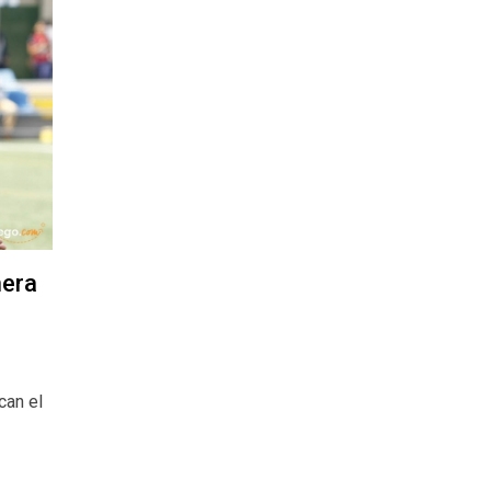
mera
can el