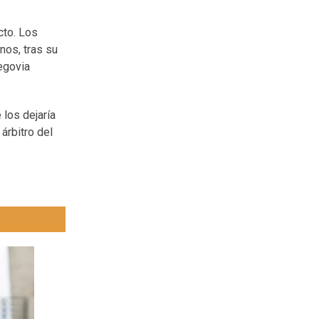
cto. Los
nos, tras su
egovia
 los dejaría
árbitro del