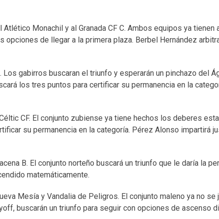
al Atlético Monachil y al Granada CF C. Ambos equipos ya tienen
s opciones de llegar a la primera plaza. Berbel Hernández arbitra
fe. Los gabirros buscaran el triunfo y esperarán un pinchazo del Á
scará los tres puntos para certificar su permanencia en la categorí
 Céltic CF. El conjunto zubiense ya tiene hechos los deberes est
tificar su permanencia en la categoría. Pérez Alonso impartirá jus
cena B. El conjunto norteño buscará un triunfo que le daría la p
descendido matemáticamente.
anueva Mesía y Vandalia de Peligros. El conjunto maleno ya no se 
layoff, buscarán un triunfo para seguir con opciones de ascenso di