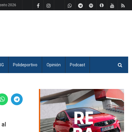
gosto 2026
BG
Polideportivo
Opinión
Podcast
 al