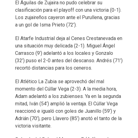
El Águilas de Zujaira no pudo celebrar su
clasificación para el playoff con una victoria (0-1).
Los zujaireños cayeron ante el Purullena, gracias
a un gol de Isma Prieto (72’).
El Atarfe Industrial deja al Cenes Crestanevada en
una situación muy delicada (2-1). Miguel Ángel
Carrasco (9’) adelantó a los locales y Gonzalo
(32’) puso el 2-0 antes del descanso. Andrés (71’)
recortó distancias para los ceneros.
El Atlético La Zubia se aprovechó del mal
momento del Cúllar Vega (2-3). A la media hora,
Adam adelantó a los zubienses. Ya en la segunda
mitad, Iván (54’) amplió la ventaja. El Cúllar Vega
reaccionó e igualó con goles de Juanillo (59’) y
Adrián (70’), pero Llavero (85’) anotó el tanto de la
victoria visitante.