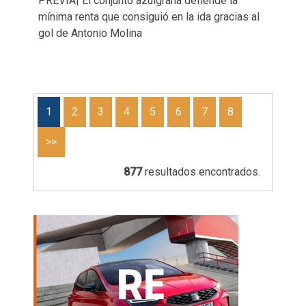
PREVIA| El conjunto azulgrana defiende la
mínima renta que consiguió en la ida gracias al
gol de Antonio Molina
1
2
3
4
5
6
7
8
>>
877
resultados encontrados.