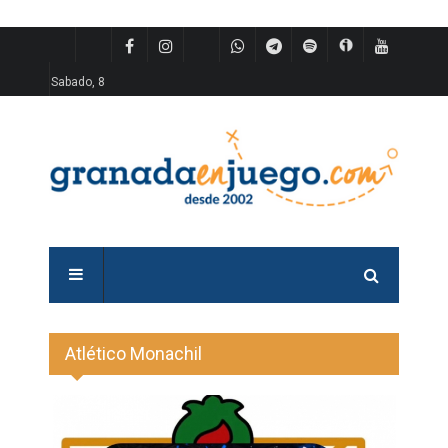
Sabado, 8
Atlético Monachil