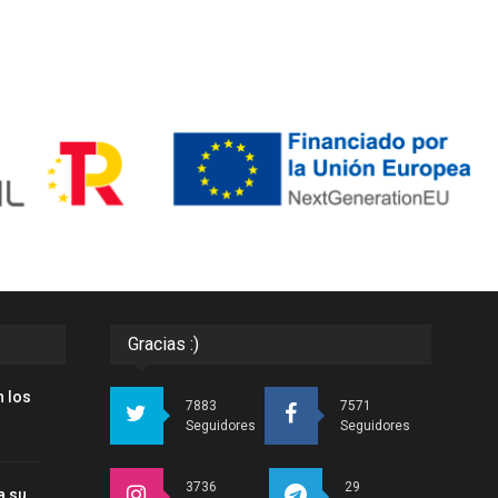
Gracias :)
 los
7883
7571
Seguidores
Seguidores
3736
29
a su