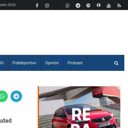
osto 2026
BG
Polideportivo
Opinión
Podcast
iudad