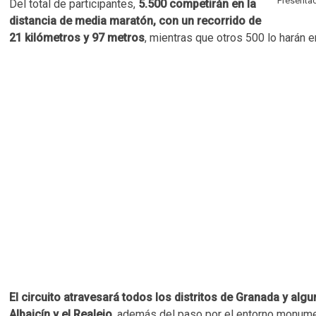
Presenta
Del total de participantes,
5.500 competirán en la
distancia de media maratón, con un recorrido de
21 kilómetros y 97 metros
, mientras que otros 500 lo harán 
El circuito atravesará todos los distritos de Granada y a
Albaicín y el Realejo
, además del paso por el entorno monumen