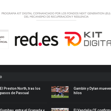
to
El Preston North, tras los
Gambín y Dylan mueven
pasos de Pascual
hilos
Gumbau, entre el Granada y
El Vandalia CF confirm