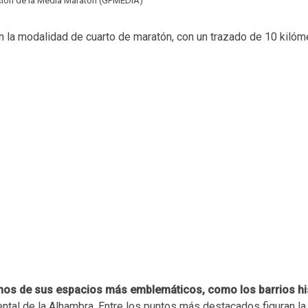
ción de la Media Maratón (GPMEDIA)
en la modalidad de cuarto de maratón, con un trazado de 10 kilóm
lgunos de sus espacios más emblemáticos, como los barrios hi
tal de la Alhambra. Entre los puntos más destacados figuran la 