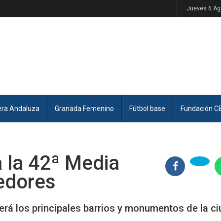
Jueves 6 Ag
era Andaluza
Granada Femenino
Fútbol base
Fundación C
 la 42ª Media
edores
rrerá los principales barrios y monumentos de la c