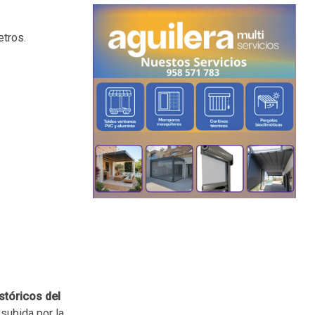
etros.
stóricos del
subida por la