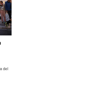
a
a del