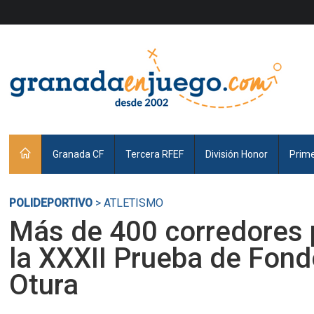
Granada CF
Tercera RFEF
División Honor
Prim
POLIDEPORTIVO
> ATLETISMO
Más de 400 corredores p
la XXXII Prueba de Fondo
Otura