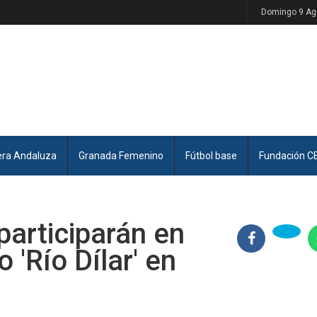
Domingo 9 Ag
era Andaluza
Granada Femenino
Fútbol base
Fundación C
articiparán en
 'Río Dílar' en