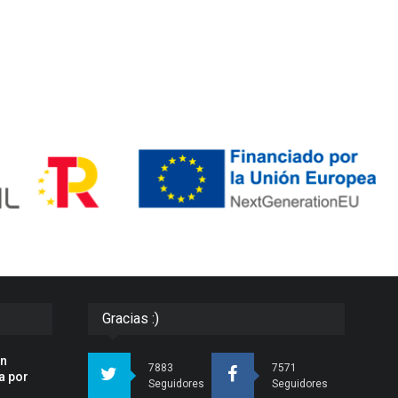
Gracias :)
an
7883
7571
a por
Seguidores
Seguidores