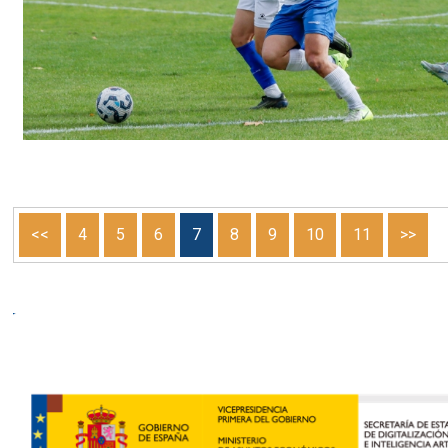
<<
4
5
6
7
8
9
10
11
>>