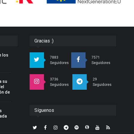
Gracias :)
 los
7883
7571
Seguidores
Seguidores
3736
29
a su
Seguidores
Seguidores
del
ón de
Síguenos
s
nada