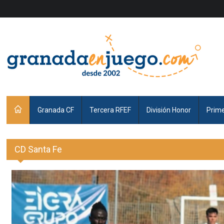
Granada CF
Tercera RFEF
División Honor
Prim
CD Santa Fe