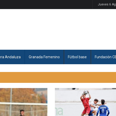
Jueves 6 Ag
era Andaluza
Granada Femenino
Fútbol base
Fundación C