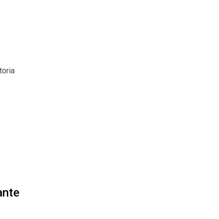
toria
ante