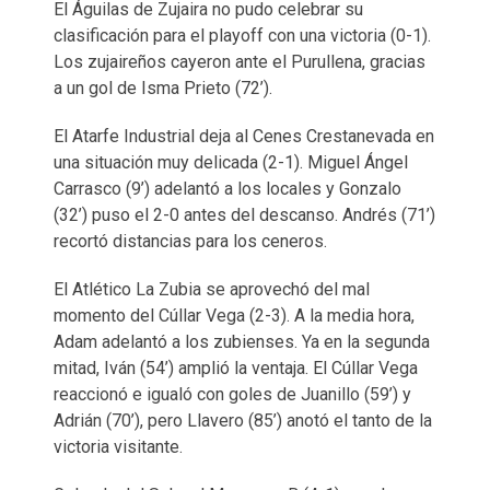
El Águilas de Zujaira no pudo celebrar su
clasificación para el playoff con una victoria (0-1).
Los zujaireños cayeron ante el Purullena, gracias
a un gol de Isma Prieto (72’).
El Atarfe Industrial deja al Cenes Crestanevada en
una situación muy delicada (2-1). Miguel Ángel
Carrasco (9’) adelantó a los locales y Gonzalo
(32’) puso el 2-0 antes del descanso. Andrés (71’)
recortó distancias para los ceneros.
El Atlético La Zubia se aprovechó del mal
momento del Cúllar Vega (2-3). A la media hora,
Adam adelantó a los zubienses. Ya en la segunda
mitad, Iván (54’) amplió la ventaja. El Cúllar Vega
reaccionó e igualó con goles de Juanillo (59’) y
Adrián (70’), pero Llavero (85’) anotó el tanto de la
victoria visitante.