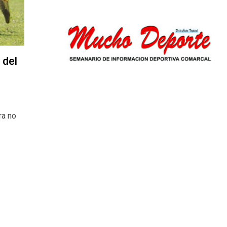
 del
ra no