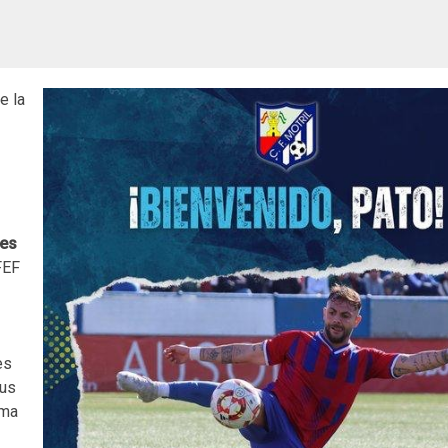
e la
n
nes
FEF
es
hus
ima