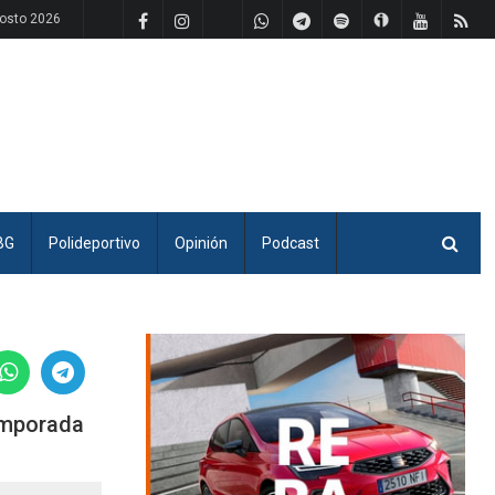
osto 2026
BG
Polideportivo
Opinión
Podcast
temporada