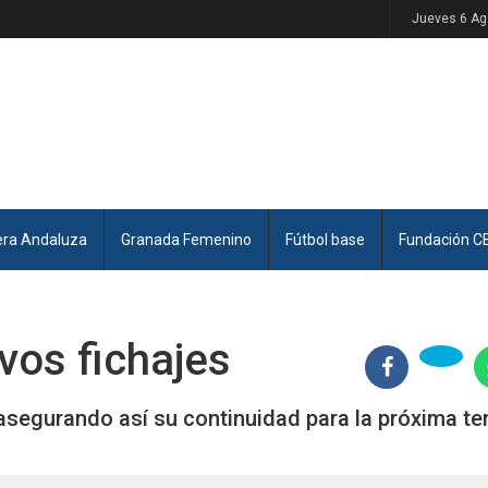
Jueves 6 Ag
era Andaluza
Granada Femenino
Fútbol base
Fundación C
vos fichajes
 asegurando así su continuidad para la próxima 