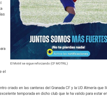
l
ta
ías
para
El Motril se sigue reforzando (CF MOTRIL)
e el
ntro criado en las canteras del Granada CF y la UD Almería que ll
excelente temporada en dicho club que le ha valido para estar en