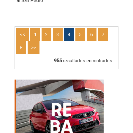
al San Pedro
<<
1
2
3
4
5
6
7
8
>>
955
resultados encontrados.