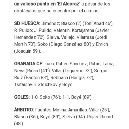
un valioso punto en 'El Alcoraz'
a pesar de los
obstáculos que se encontró por el camino.
SD HUESCA:
Jiménez; Blasco (2) (Toni Abad 46’),
R. Pulido; J. Pulido; Valentín, Kortajarena (Javier
Hernández 70’), Sielva, Vallejo, Vilarrasa (Jordi
Martín 70’); Soko (Diego González 80’) y Enrich
(Joaquín 59’).
GRANADA CF:
Luca; Rubén Sánchez, Rubio, Lama,
Neva (Ricard (41’); Villar (Trigueros 73’), Sergio
Ruiz (Bastón 83’), Rebbach (Hongla 73’),
Tsitaishvili; Stoichkov y Boyé:
GOLES:
1-0, Soko (76’); 1-1, Boyé (89').
ÁRBITRO:
Fuentes Molina. Amarillas: Villar (25’);
Blasco (36’); Boyé (89’); Sielva (94’). Rojas: Ricard
(48’)