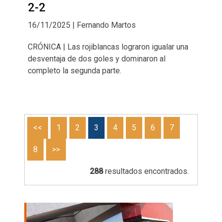
2-2
16/11/2025 | Fernando Martos
CRÓNICA | Las rojiblancas lograron igualar una
desventaja de dos goles y dominaron al
completo la segunda parte.
<<
1
2
3
4
5
6
7
8
>>
288
resultados encontrados.