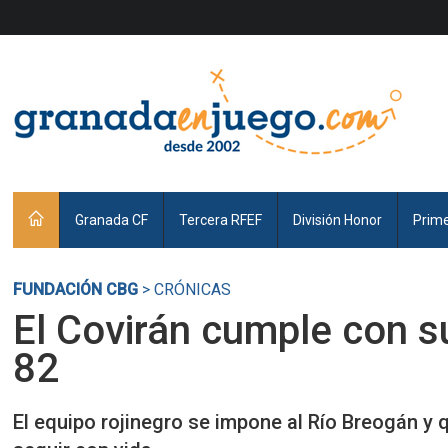
Granada CF
Tercera RFEF
División Honor
Prim
FUNDACIÓN CBG
> CRÓNICAS
El Covirán cumple con s
82
El equipo rojinegro se impone al Río Breogán y