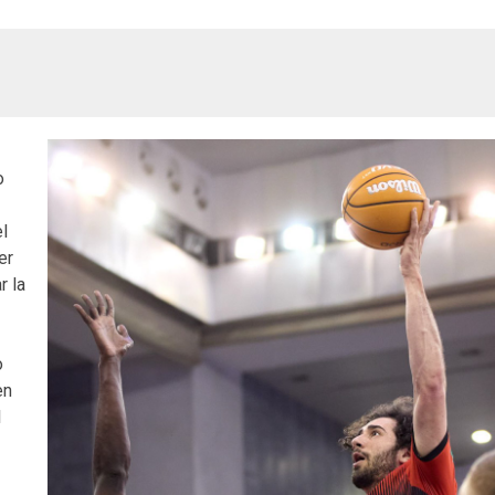
o
el
er
r la
o
en
l