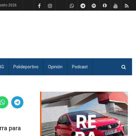
osto 2026
BG
Polideportivo
Opinión
Podcast
rra para