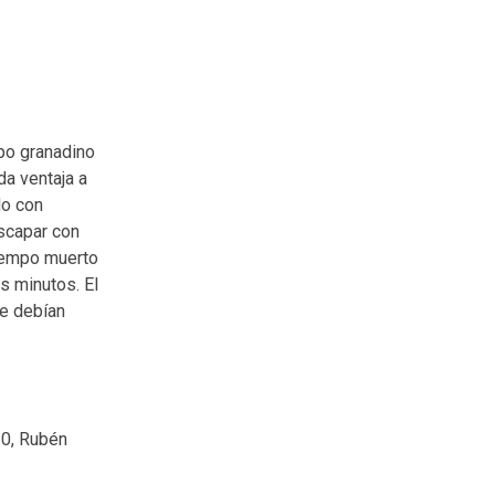
ipo granadino
da ventaja a
do con
escapar con
tiempo muerto
s minutos. El
ue debían
10, Rubén