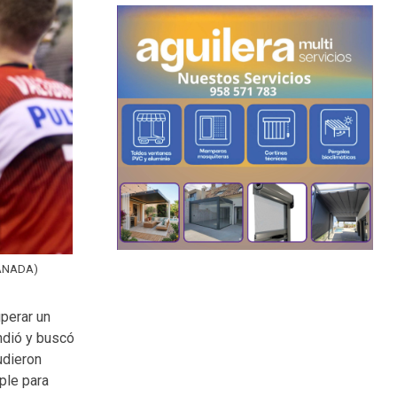
RANADA)
uperar un
ndió y buscó
udieron
iple para