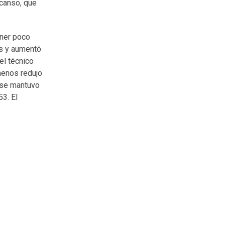
scanso, que
oner poco
os y aumentó
el técnico
menos redujo
a se mantuvo
53. El