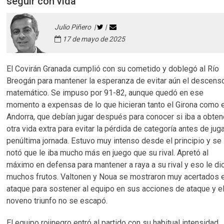
seguir con vida
Julio Piñero |
|
17 de mayo de 2025
El Covirán Granada cumplió con su cometido y doblegó al Río
Breogán para mantener la esperanza de evitar aún el descens
matemático. Se impuso por 91-82, aunque quedó en ese
momento a expensas de lo que hicieran tanto el Girona como 
Andorra, que debían jugar después para conocer si iba a obten
otra vida extra para evitar la pérdida de categoría antes de juga
penúltima jornada. Estuvo muy intenso desde el principio y se
notó que le iba mucho más en juego que su rival. Apretó al
máximo en defensa para mantener a raya a su rival y eso le di
muchos frutos. Valtonen y Noua se mostraron muy acertados 
ataque para sostener al equipo en sus acciones de ataque y e
noveno triunfo no se escapó.
El equipo rojinegro entró al partido con su habitual intensidad