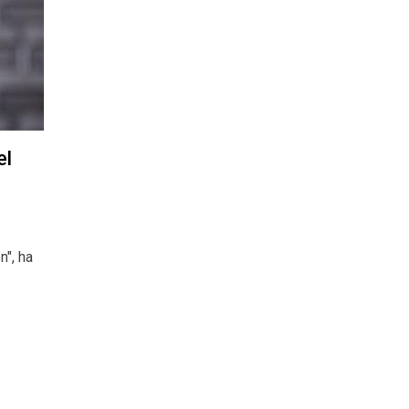
el
n", ha