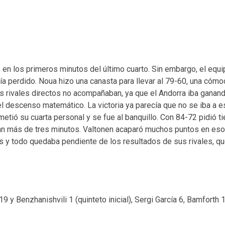
o en los primeros minutos del último cuarto. Sin embargo, el equ
bía perdido. Noua hizo una canasta para llevar al 79-60, una cómo
os rivales directos no acompañaban, ya que el Andorra iba ganan
 el descenso matemático. La victoria ya parecía que no se iba a 
etió su cuarta personal y se fue al banquillo. Con 84-72 pidió 
aban más de tres minutos. Valtonen acaparó muchos puntos en eso
os y todo quedaba pendiente de los resultados de sus rivales, q
9 y Benzhanishvili 1 (quinteto inicial), Sergi García 6, Bamforth 