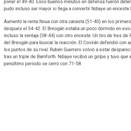
poner el 49-40. Esos buenos minutos en defensa fueron determ
pudo incluso ser mayor si llega a convertir Ndiaye un enceste b
Aumentó la renta Noua con otra canasta (51-40) en los primeros
después el 54-42. El Breogán estaba un poco dormido en eso
incluso la ventaja (58-44) con otro enceste. Un tiro de tres d
del Breogán para buscar la reacción. El Covirán defendió con 
los puntos de su rival. Rubén Guerrero volvió a estar despareci
tras un triple de Bamforth. Ndiaye recibió un golpe y tuvo que 
penúltimo periodo se cerró con 71-58.