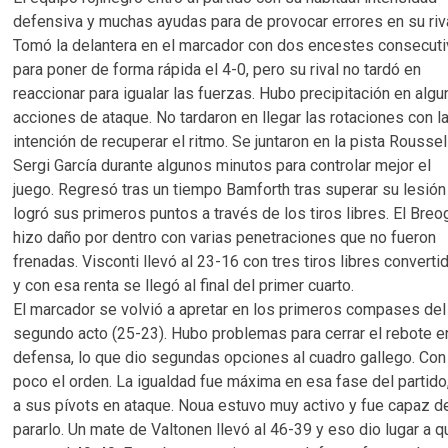
defensiva y muchas ayudas para de provocar errores en su riva
Tomó la delantera en el marcador con dos encestes consecut
para poner de forma rápida el 4-0, pero su rival no tardó en
reaccionar para igualar las fuerzas. Hubo precipitación en alg
acciones de ataque. No tardaron en llegar las rotaciones con l
intención de recuperar el ritmo. Se juntaron en la pista Roussel
Sergi García durante algunos minutos para controlar mejor el
juego. Regresó tras un tiempo Bamforth tras superar su lesión
logró sus primeros puntos a través de los tiros libres. El Breo
hizo daño por dentro con varias penetraciones que no fueron
frenadas. Visconti llevó al 23-16 con tres tiros libres converti
y con esa renta se llegó al final del primer cuarto.
El marcador se volvió a apretar en los primeros compases del
segundo acto (25-23). Hubo problemas para cerrar el rebote e
defensa, lo que dio segundas opciones al cuadro gallego. Con 
poco el orden. La igualdad fue máxima en esa fase del partido
a sus pívots en ataque. Noua estuvo muy activo y fue capaz d
pararlo. Un mate de Valtonen llevó al 46-39 y eso dio lugar a q