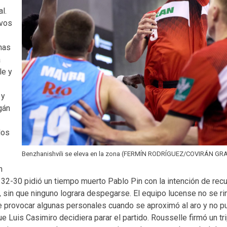
l.
ivos
unas
a
le y
 y
gán
dos
Benzhanishvili se eleva en la zona (FERMÍN RODRÍGUEZ/COVIRÁN G
n
32-30 pidió un tiempo muerto Pablo Pin con la intención de rec
, sin que ninguno lograra despegarse. El equipo lucense no se ri
e provocar algunas personales cuando se aproximó al aro y no p
ue Luis Casimiro decidiera parar el partido. Rousselle firmó un tr