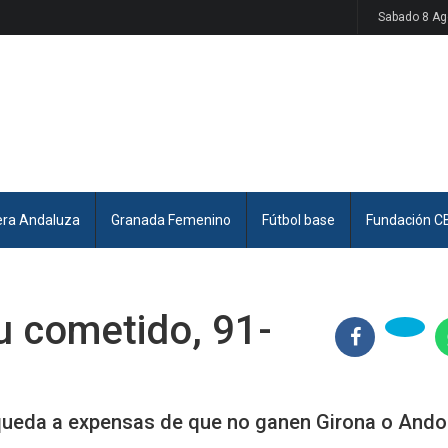
Sabado 8 Ag
era Andaluza
Granada Femenino
Fútbol base
Fundación C
u cometido, 91-
 queda a expensas de que no ganen Girona o Ando