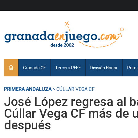
Granada CF
Tercera RFEF
División Honor
Prim
PRIMERA ANDALUZA
> CÚLLAR VEGA CF
José López regresa al b
Cúllar Vega CF más de 
después