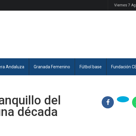
Viernes 7 A
era Andaluza
Granada Femenino
Fútbol base
Fundación C
anquillo del
una década