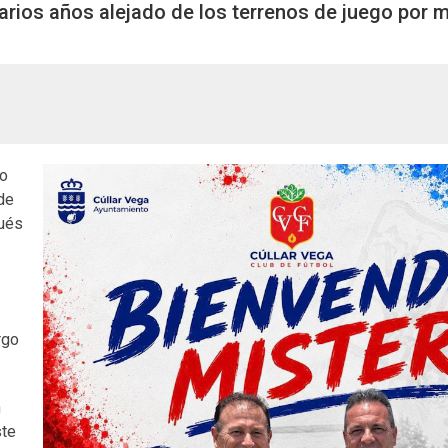
s varios años alejado de los terrenos de juego por 
mo
 de
pués
rgo
n
ste