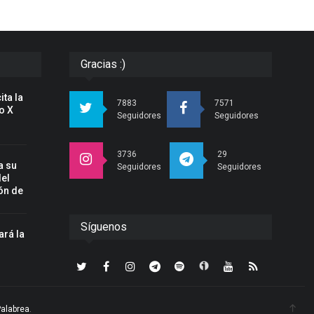
Gracias :)
ita la
7883
7571
o X
Seguidores
Seguidores
3736
29
a su
Seguidores
Seguidores
del
ón de
Síguenos
ará la
n
Palabrea
.