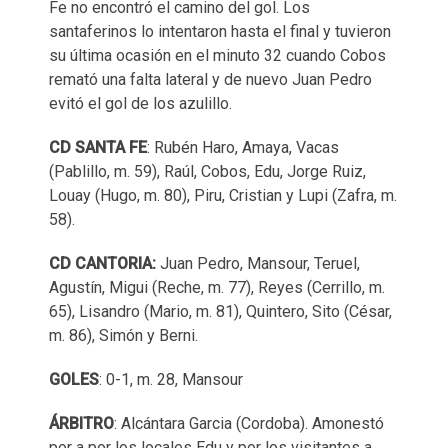
Fe no encontró el camino del gol. Los
santaferinos lo intentaron hasta el final y tuvieron
su última ocasión en el minuto 32 cuando Cobos
remató una falta lateral y de nuevo Juan Pedro
evitó el gol de los azulillo.
CD SANTA FE
: Rubén Haro, Amaya, Vacas
(Pablillo, m. 59), Raúl, Cobos, Edu, Jorge Ruiz,
Louay (Hugo, m. 80), Piru, Cristian y Lupi (Zafra, m.
58).
CD CANTORIA:
Juan Pedro, Mansour, Teruel,
Agustín, Migui (Reche, m. 77), Reyes (Cerrillo, m.
65), Lisandro (Mario, m. 81), Quintero, Sito (César,
m. 86), Simón y Berni.
GOLES
: 0-1, m. 28, Mansour
ÁRBITRO
: Alcántara Garcia (Cordoba). Amonestó
por a por los locales Edu y por los visitantes a