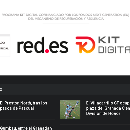
to
El Preston North, tras los
El Villacarrillo CF ocup
pasos de Pascual
plaza del Granada C e
División de Honor
Gumbau, entre el Granada y