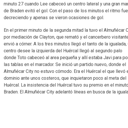
minuto 27 cuando Lee cabeceó un centro lateral y una gran ma
de Braden evitó el gol. Con el paso de los minutos el ritmo fu
decreciendo y apenas se vieron ocasiones de gol.
En el primer minuto de la segunda mitad la tuvo el Almuñécar C
por mediación de Clayton, que remató y el cancerbero visitant
envió a córner. A los tres minutos llegó el tanto de la igualada,
centro desee la izquierda del Huércal llegó al segundo palo
donde Toto cabeceó al area pequeña y allí estaba Javi para p
las tablas en el marcador. Se inició un partido nuevo, donde el
Almuñécar City no estuvo cómodo. Era el Huércal el que llevó 
dominio ante unos costeros, que inquietaron poco al meta del
Huércal. La insistencia del Huércal tuvo su premio en el minuto
Braden. El Almuñécar City adelantó líneas en busca de la igua