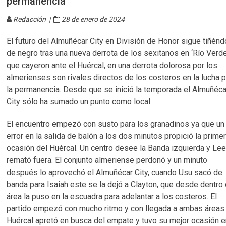
permanencia
Redacción |
28 de enero de 2024
El futuro del Almuñécar City en División de Honor sigue tiñén
de negro tras una nueva derrota de los sexitanos en ‘Río Verde
que cayeron ante el Huércal, en una derrota dolorosa por los
almerienses son rivales directos de los costeros en la lucha 
la permanencia. Desde que se inició la temporada el Almuñéca
City sólo ha sumado un punto como local.
El encuentro empezó con susto para los granadinos ya que un
error en la salida de balón a los dos minutos propició la prime
ocasión del Huércal. Un centro desee la Banda izquierda y Le
remató fuera. El conjunto almeriense perdonó y un minuto
después lo aprovechó el Almuñécar City, cuando Usu sacó de
banda para Isaiah este se la dejó a Clayton, que desde dentro 
área la puso en la escuadra para adelantar a los costeros. El
partido empezó con mucho ritmo y con llegada a ambas áreas.
Huércal apretó en busca del empate y tuvo su mejor ocasión e