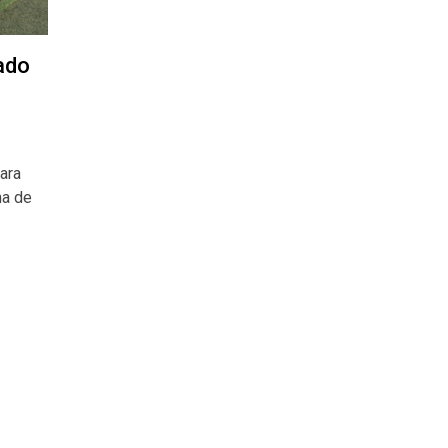
ado
ara
na de