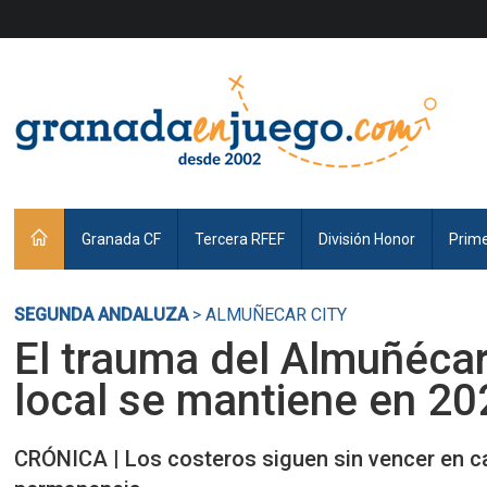
Granada CF
Tercera RFEF
División Honor
Prim
SEGUNDA ANDALUZA
> ALMUÑECAR CITY
El trauma del Almuñéca
local se mantiene en 20
CRÓNICA | Los costeros siguen sin vencer en casa