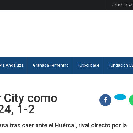
Sabado 8 Ag
era Andaluza
Granada Femenino
Fútbol base
Fundación C
r City como
24, 1-2
 tras caer ante el Huércal, rival directo por la