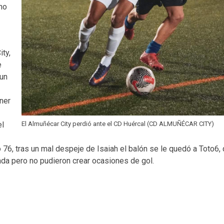
no
e
ity,
e
 un
oner
el
El Almuñécar City perdió ante el CD Huércal (CD ALMUÑÉCAR CITY)
 76, tras un mal despeje de Isaiah el balón se le quedó a Toto6,
lada pero no pudieron crear ocasiones de gol.