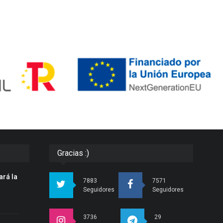
Gracias :)
ará la
7883
7571
n
Seguidores
Seguidores
3736
29