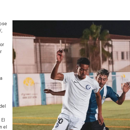
dose
’,
por
r
ra
e
del
 El
n el