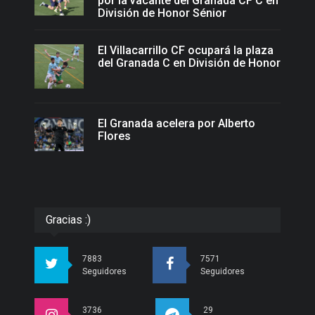
por la vacante del Granada CF C en
División de Honor Sénior
El Villacarrillo CF ocupará la plaza
del Granada C en División de Honor
El Granada acelera por Alberto
Flores
Gracias :)
7883
7571
Seguidores
Seguidores
3736
29