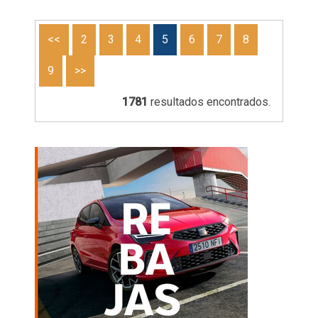
<<
2
3
4
5
6
7
8
9
>>
1781
resultados encontrados.