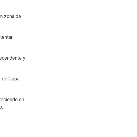
en zona de
tentar
ascendente y
to de Copa
creciendo en
go.