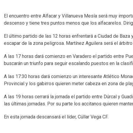
El encuentro entre Alfacar y Villanueva Mesía será muy importa
descenso y tiene tres puntos menos que los alfacarelos. Dir
El último partido de las 12 horas enfrentará a Ciudad de Baza 
escapar de la zona peligrosa. Martínez Aguilera será el árbitro
A las 17 horas dará comienzo en Varadero el partido entre Pue
buscarán un triunfo para seguir escalando puestos en la clasifi
A las 17:30 horas dará comienzo un interesante Atlético Monac
Provincial y los gabirros quieren meter cabeza en zona de play
A las 19 horas cerrará la jornada el partido entre Dúrcal y Gua
las últimas jornadas. Por su parte los accitanos quieren mante
En esta jornada descansará el líder, Cúllar Vega CF.