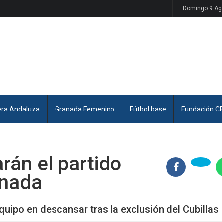
Domingo 9 Ag
era Andaluza
Granada Femenino
Fútbol base
Fundación C
arán el partido
rnada
 equipo en descansar tras la exclusión del Cubillas