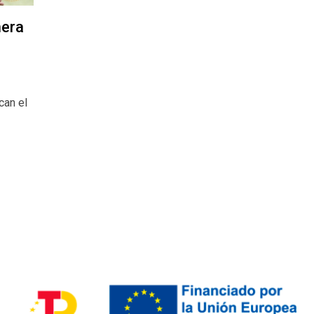
mera
can el