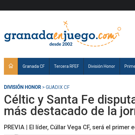
Granada CF
Tercera RFEF
División Honor
Prim
DIVISIÓN HONOR
> GUADIX CF
Céltic y Santa Fe disput
más destacado de la jo
PREVIA | El líder, Cúllar Vega CF, será el primer