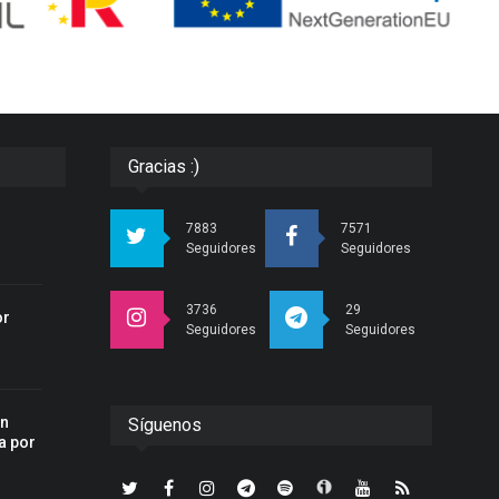
Gracias :)
r
7883
7571
Seguidores
Seguidores
3736
29
or
Seguidores
Seguidores
an
Síguenos
a por