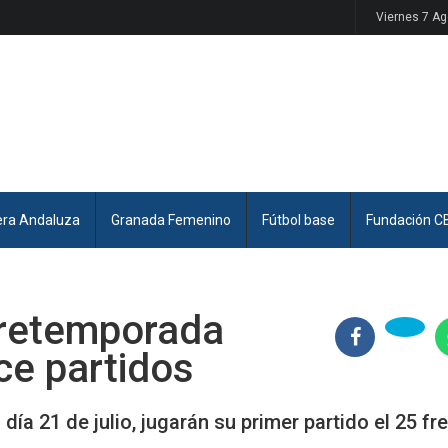
Viernes 7 A
era Andaluza
Granada Femenino
Fútbol base
Fundación C
pretemporada
ce partidos
ía 21 de julio, jugarán su primer partido el 25 fre