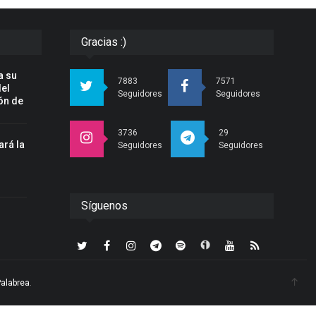
Gracias :)
a su
7883
7571
del
Seguidores
Seguidores
ón de
3736
29
ará la
Seguidores
Seguidores
n
Síguenos
r
Palabrea
.