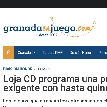
Granada CF
Tercera RFEF
División Honor
Prim
DIVISIÓN HONOR
> LOJA CD
Loja CD programa una 
exigente con hasta quin
Los lojeños, que arrancan los entrenamientos el d