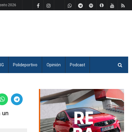
osto 2026
BG
Polideportivo
Opinión
Podcast
a un