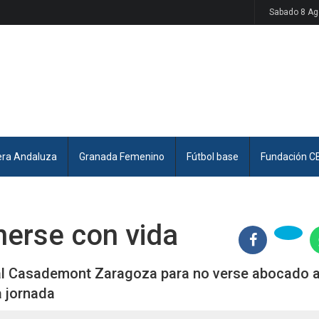
Sabado 8 Ag
era Andaluza
Granada Femenino
Fútbol base
Fundación C
nerse con vida
 al Casademont Zaragoza para no verse abocado 
a jornada