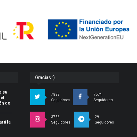
Gracias :)
a su
7883
7571
del
Seguidores
Seguidores
ón de
3736
29
ará la
Seguidores
Seguidores
n