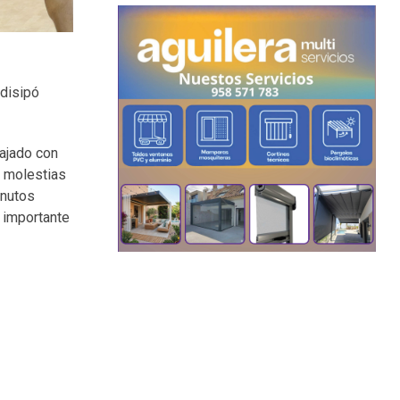
 disipó
bajado con
n molestias
inutos
a importante