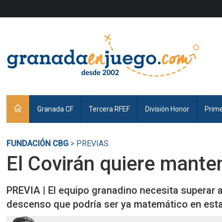
Granada CF
Tercera RFEF
División Honor
Prim
FUNDACIÓN CBG
> PREVIAS
El Covirán quiere mante
PREVIA | El equipo granadino necesita superar
descenso que podría ser ya matemático en est