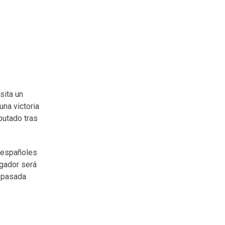
sita un
una victoria
putado tras
s españoles
ugador será
a pasada