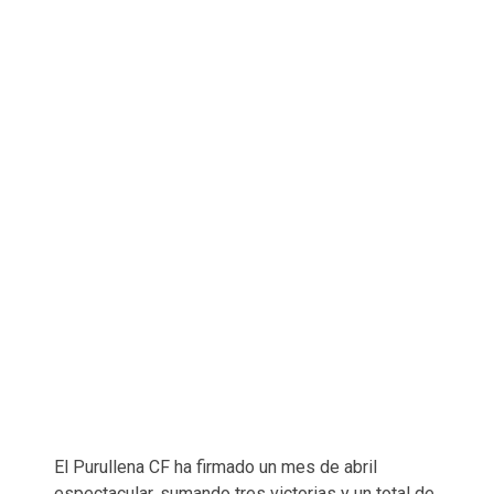
El Purullena CF ha firmado un mes de abril
espectacular, sumando tres victorias y un total de