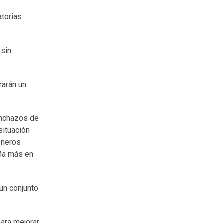
atorias
 sin
.
rarán un
pinchazos de
situación
ceneros
aña más en
 un conjunto
para mejorar