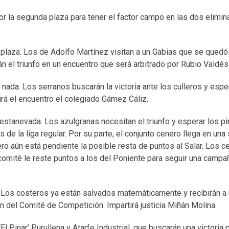
or la segunda plaza para tener el factor campo en las dos elimin
plaza. Los de Adolfo Martínez visitan a un Gabias que se quedó
n el triunfo en un encuentro que será arbitrado por Rubio Valdés
 nada. Los serranos buscarán la victoria ante los culleros y espe
girá el encuentro el colegiado Gámez Cáliz.
 Crestanevada. Los azulgranas necesitan el triunfo y esperar los 
 la liga regular. Por su parte, el conjunto cenero llega en una 
ro aún está pendiente la posible resta de puntos al Salar. Los 
l comité le reste puntos a los del Poniente para seguir una camp
F. Los costeros ya están salvados matemáticamente y recibirán a
n del Comité de Competición. Impartirá justicia Miñán Molina.
l Pinar’ Purullena y Atarfe Industrial, que buscarán una victoria 