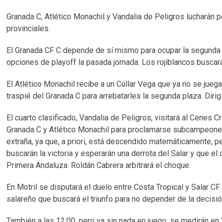
Granada C, Atlético Monachil y Vandalia de Peligros lucharán p
provinciales.
El Granada CF C depende de sí mismo para ocupar la segunda 
opciones de playoff la pasada jornada. Los rojiblancos buscará
El Atlético Monachil recibe a un Cúllar Vega que ya no se juega
traspié del Granada C para arrebatarles la segunda plaza. Diri
El cuarto clasificado, Vandalia de Peligros, visitará al Cenes
Granada C y Atlético Monachil para proclamarse subcampeones de
extraña, ya que, a priori, está descendido matemáticamente, pe
buscarán la victoria y esperarán una derrota del Salar y que e
Primera Andaluza. Roldán Cabrera arbitrará el choque.
En Motril se disputará el duelo entre Costa Tropical y Salar C
salareño que buscará el triunfo para no depender de la decisió
También a las 12:00, pero ya sin nada en juego, se medirán en ‘E