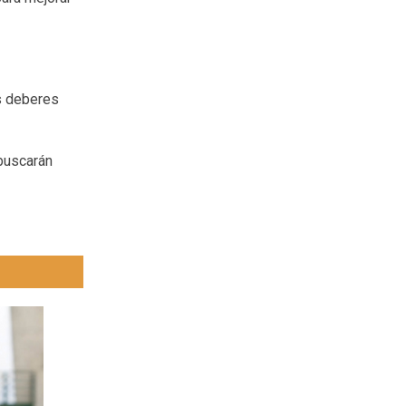
os deberes
 buscarán