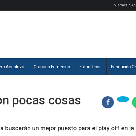
Viernes 7 A
era Andaluza
Granada Femenino
Fútbol base
Fundación C
 con pocas cosas
a buscarán un mejor puesto para el play off en la