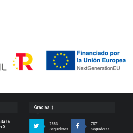
Gracias :)
ita la
7883
7571
o X
Seguidores
Seguidores