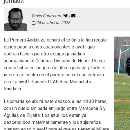
jornada
David Contreras |
|
25 de abril de 2026
La Primera Andaluza echará el telón a la liga regular,
dando paso a unos apasionantes playoff que
podrían hacer que otro equipo granadino
acompañase al Guadix a División de Honor. Pocas
cosas habrá en juego en la última jornada y todo el
interés se centra en el puesto con el que entrarán
en el playoff Granada C, Atlético Monachil y
Vandalia.
La jornada se abrirá este sábado, a las 18:30 horas,
con un duelo sin nada en juego entre Maracena B y
Águilas de Zujaira. Los azulillos están ya
descendidos matemáticamente y los zujaireños
piensan en un playoff para el que ya tienen el billete