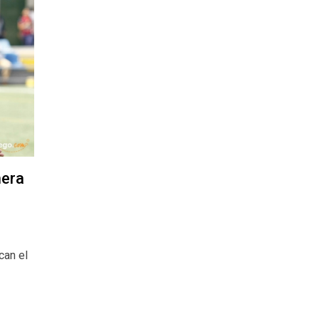
mera
can el