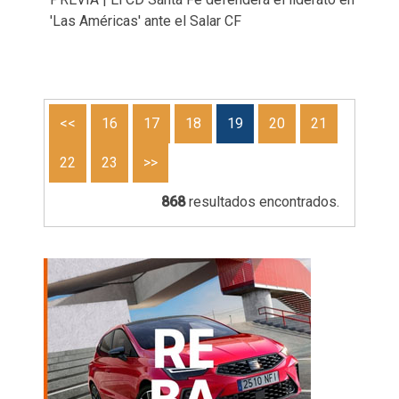
'Las Américas' ante el Salar CF
<<
16
17
18
19
20
21
22
23
>>
868
resultados encontrados.