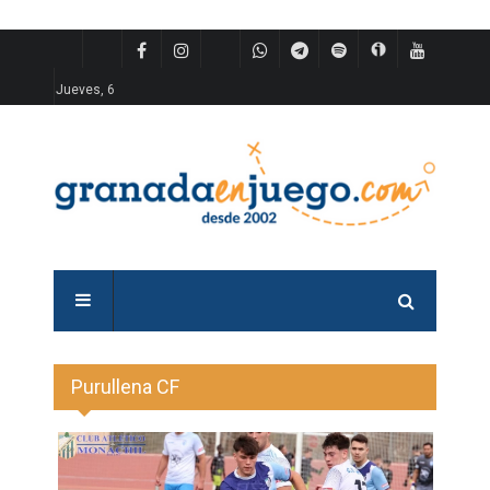
Jueves, 6
Purullena CF