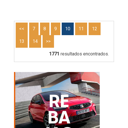
<<
7
8
9
10
11
12
13
14
>>
1771
resultados encontrados.