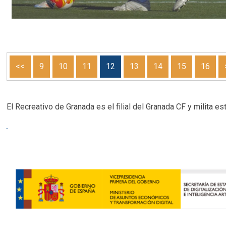
<<
9
10
11
12
13
14
15
16
El Recreativo de Granada es el filial del Granada CF y milita