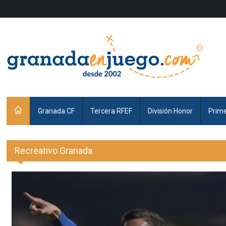
Granada CF
Tercera RFEF
División Honor
Prim
Recreativo Granada