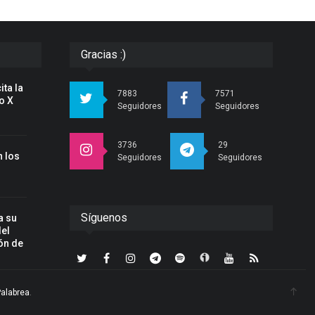
Gracias :)
ita la
7883
7571
o X
Seguidores
Seguidores
3736
29
 los
Seguidores
Seguidores
Síguenos
a su
del
ón de
Palabrea
.