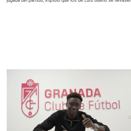
jugada del partido, impidió que los de Luis Bueno se llevasen 