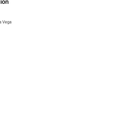
ción
la Vega