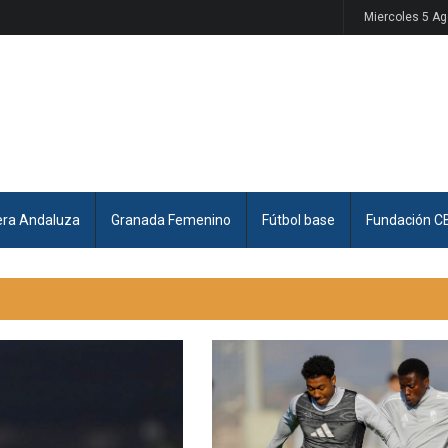
Miercoles 5 A
era Andaluza
Granada Femenino
Fútbol base
Fundación C