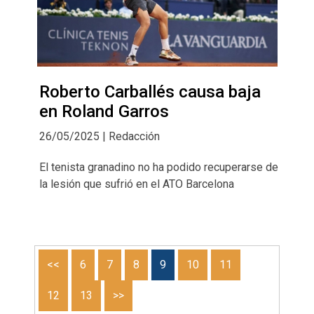
Roberto Carballés causa baja
en Roland Garros
26/05/2025 | Redacción
El tenista granadino no ha podido recuperarse de
la lesión que sufrió en el ATO Barcelona
<<
6
7
8
9
10
11
12
13
>>