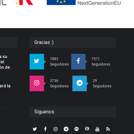
Gracias :)
a su
7883
7571
del
Seguidores
Seguidores
ón de
3736
29
ará la
Seguidores
Seguidores
n
Síguenos
r