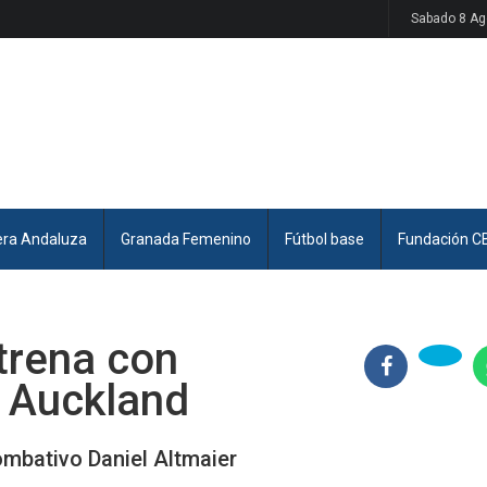
Sabado 8 Ag
era Andaluza
Granada Femenino
Fútbol base
Fundación C
trena con
e Auckland
combativo Daniel Altmaier