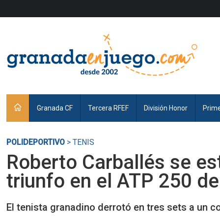
Granada CF
Tercera RFEF
División Honor
Prim
POLIDEPORTIVO
> TENIS
Roberto Carballés se es
triunfo en el ATP 250 d
El tenista granadino derrotó en tres sets a un 