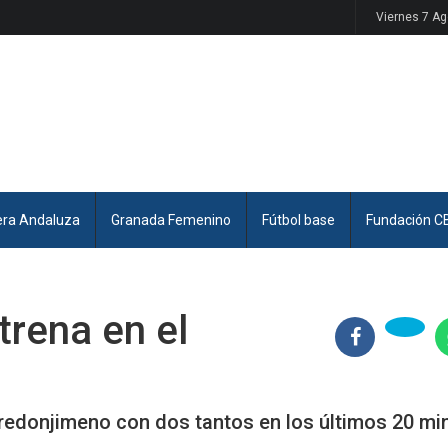
Viernes 7 A
era Andaluza
Granada Femenino
Fútbol base
Fundación C
trena en el
redonjimeno con dos tantos en los últimos 20 mi