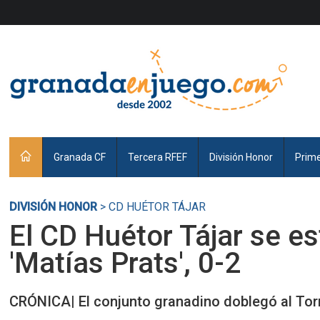
Granada CF
Tercera RFEF
División Honor
Prim
DIVISIÓN HONOR
> CD HUÉTOR TÁJAR
El CD Huétor Tájar se es
'Matías Prats', 0-2
CRÓNICA| El conjunto granadino doblegó al Tor