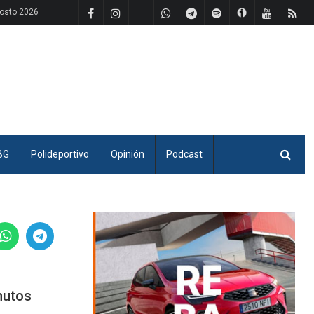
gosto 2026
BG
Polideportivo
Opinión
Podcast
nutos