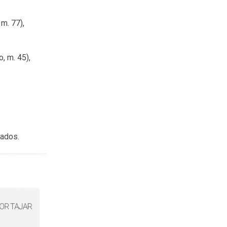
 m. 77),
, m. 45),
onados.