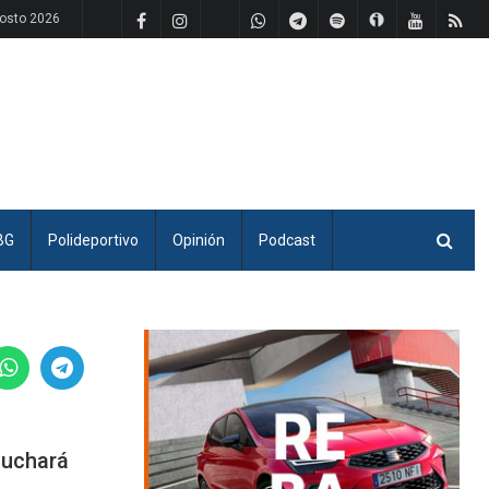
gosto 2026
BG
Polideportivo
Opinión
Podcast
luchará