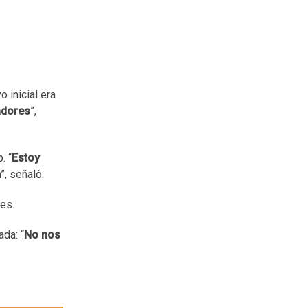
 inicial era
adores
”,
. “
Estoy
”, señaló.
les.
ada: “
No nos