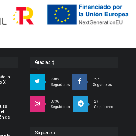
Gracias :)
ita la
7883
7571
o X
Seguidores
Seguidores
3736
29
a su
Seguidores
Seguidores
del
ón de
Síguenos
ará la