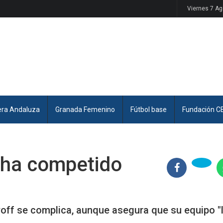
Viernes 7 A
era Andaluza
Granada Femenino
Fútbol base
Fundación C
o ha competido
ayoff se complica, aunque asegura que su equipo "