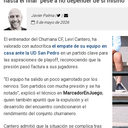
hasta el final" pese a no depender de sí mismo
Javier Palma |
|
5 de mayo de 2026
El entrenador del Churriana CF, Leví Cantero, ha
valorado con autocrítica
el empate de su equipo en
casa ante la UD San Pedro
en un partido clave para
las aspiraciones de playoff, reconociendo que la
presión pasó factura a sus jugadores.
“El equipo ha salido un poco agarrotado por los
nervios. Son partidos con mucha presión y se ha
notado”, explicó el técnico en
MarcadorEnJuego
,
quien también apuntó que la expulsión y el
desarrollo del encuentro condicionaron el
rendimiento del conjunto churrianero.
Cantero admitió que la situación se complica tras