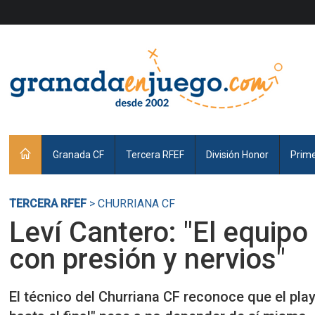
Granada CF
Tercera RFEF
División Honor
Prim
TERCERA RFEF
> CHURRIANA CF
Leví Cantero: "El equip
con presión y nervios"
El técnico del Churriana CF reconoce que el pl