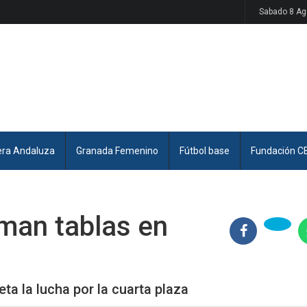
Sabado 8 Ag
era Andaluza
Granada Femenino
Fútbol base
Fundación C
rman tablas en
ta la lucha por la cuarta plaza