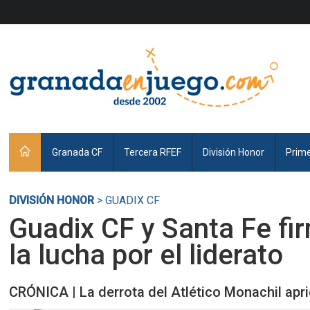
Granada CF
Tercera RFEF
División Honor
Prim
DIVISIÓN HONOR
> GUADIX CF
Guadix CF y Santa Fe fi
la lucha por el liderato
CRÓNICA | La derrota del Atlético Monachil aprie