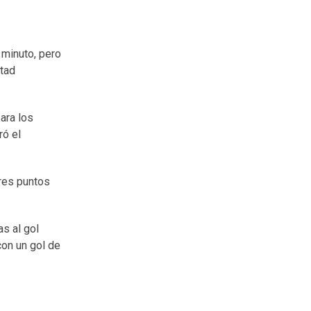
 minuto, pero
itad
para los
ró el
tres puntos
as al gol
con un gol de