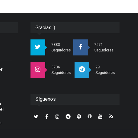
Gracias :)
r
7883
7571
Seguidores
Seguidores
3736
29
or
Seguidores
Seguidores
Síguenos
a
el
o