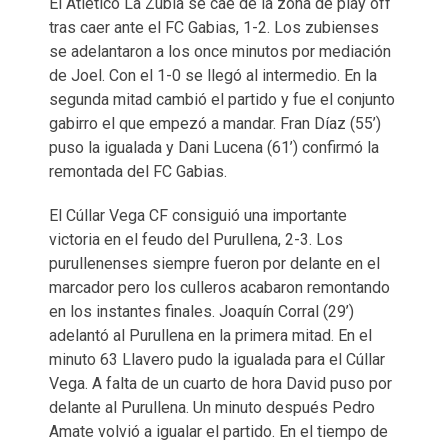
El Atlético La Zubia se cae de la zona de play off
tras caer ante el FC Gabias, 1-2. Los zubienses
se adelantaron a los once minutos por mediación
de Joel. Con el 1-0 se llegó al intermedio. En la
segunda mitad cambió el partido y fue el conjunto
gabirro el que empezó a mandar. Fran Díaz (55’)
puso la igualada y Dani Lucena (61’) confirmó la
remontada del FC Gabias.
El Cúllar Vega CF consiguió una importante
victoria en el feudo del Purullena, 2-3. Los
purullenenses siempre fueron por delante en el
marcador pero los culleros acabaron remontando
en los instantes finales. Joaquín Corral (29’)
adelantó al Purullena en la primera mitad. En el
minuto 63 Llavero pudo la igualada para el Cúllar
Vega. A falta de un cuarto de hora David puso por
delante al Purullena. Un minuto después Pedro
Amate volvió a igualar el partido. En el tiempo de