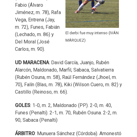
Fabio (Álvaro
Jiménez, m. 78), Rafa
Vega, Entrena (Jay,
m. 72), Funes, Fabián
El derbi fue muy intenso (IVÁN
(Lechado, m. 86) y
MÁRQUEZ)
Del Moral (José
Carlos, m. 90).
UD
MARACENA
: David García, Juanjo, Rubén
Alarcón, Maldonado, Marfil, Sabaca, Salvatierra
(Rubén Osuna, m. 58), Raúl Fernández (Jhoel, m.
70), Falín (Blas, m. 78), Kiki (Wilson Cuero, m. 82) y
Castillo (Reinoso, m. 66).
GOLES
: 1-0, m. 2, Maldonado (PP.). 2-0, m. 40,
Funes (Penalti). 2-1, m. 70, Rubén Osuna. 2-2, m.
90, Sabaca (Penalti)
ÁRBITRO
: Munuera Sánchez (Córdoba). Amonestó