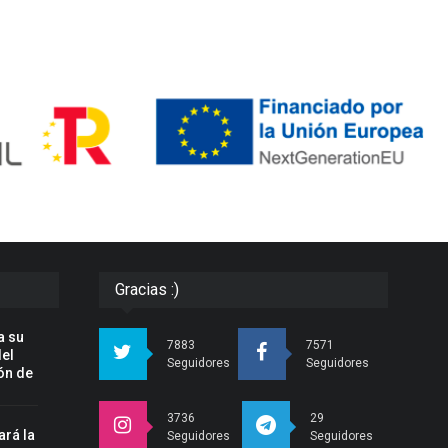
Gracias :)
a su
7883
7571
del
Seguidores
Seguidores
ón de
3736
29
ará la
Seguidores
Seguidores