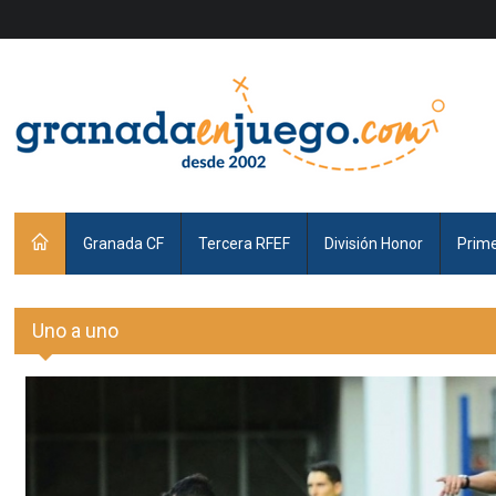
Granada CF
Tercera RFEF
División Honor
Prim
Uno a uno