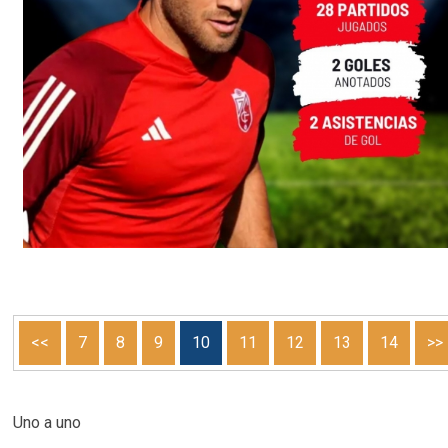
<<
7
8
9
10
11
12
13
14
>>
Uno a uno