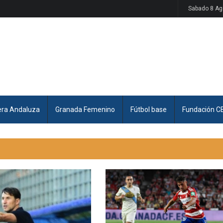
Sabado 8 Ag
era Andaluza
Granada Femenino
Fútbol base
Fundación C