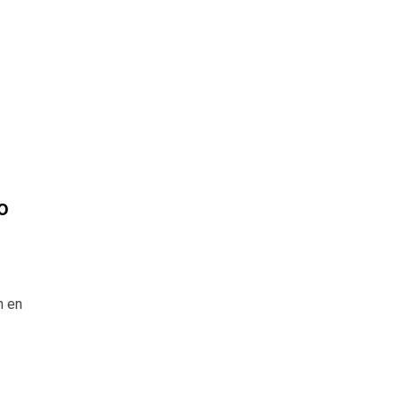
o
n en