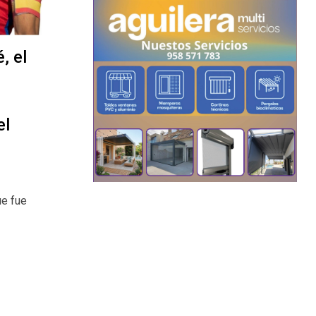
, el
el
ue fue