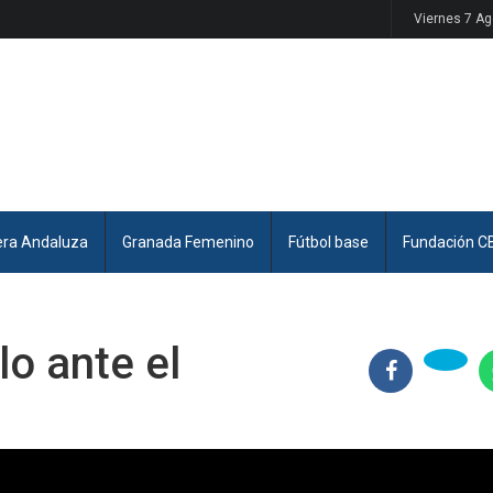
Viernes 7 A
era Andaluza
Granada Femenino
Fútbol base
Fundación C
lo ante el