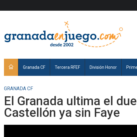
Granada CF
Tercera RFEF
División Honor
Prim
GRANADA CF
El Granada ultima el due
Castellón ya sin Faye