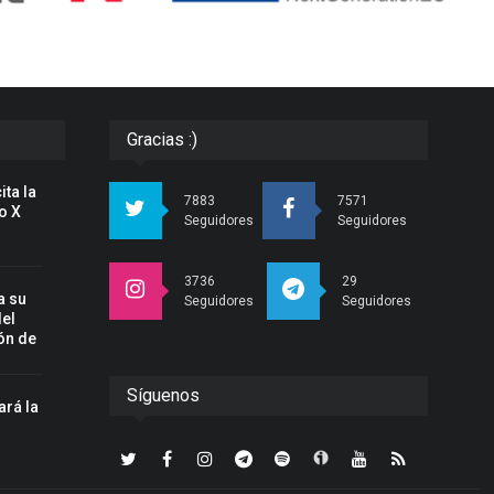
Gracias :)
ita la
7883
7571
o X
Seguidores
Seguidores
3736
29
a su
Seguidores
Seguidores
del
ón de
Síguenos
ará la
n