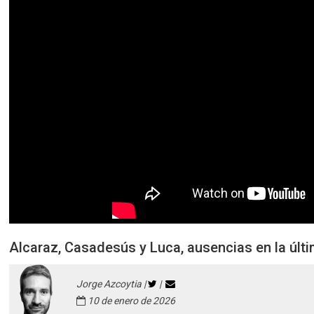
Alcaraz, Casadesús y Luca, ausencias en la últ
Jorge Azcoytia |
|
10 de enero de 2026